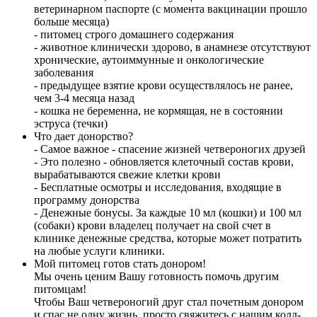
ветеринарном паспорте (с момента вакцинации прошло
больше месяца)
- питомец строго домашнего содержания
- животное клинически здорово, в анамнезе отсутствуют
хронические, аутоиммунные и онкологические
заболевания
- предыдущее взятие крови осуществлялось не ранее,
чем 3-4 месяца назад
- кошка не беременна, не кормящая, не в состоянии
эструса (течки)
Что дает донорство?
- Самое важное - спасение жизней четвероногих друзей
- Это полезно - обновляется клеточный состав крови,
вырабатываются свежие клетки крови
- Бесплатные осмотры и исследования, входящие в
программу донорства
- Денежные бонусы. За каждые 10 мл (кошки) и 100 мл
(собаки) крови владелец получает на свой счет в
клинике денежные средства, которые может потратить
на любые услуги клиники.
Мой питомец готов стать донором!
Мы очень ценим Вашу готовность помочь другим
питомцам!
Чтобы Ваш четвероногий друг стал почетным донором
и спас не одну жизнь, просто свяжитесь с нашим колл-